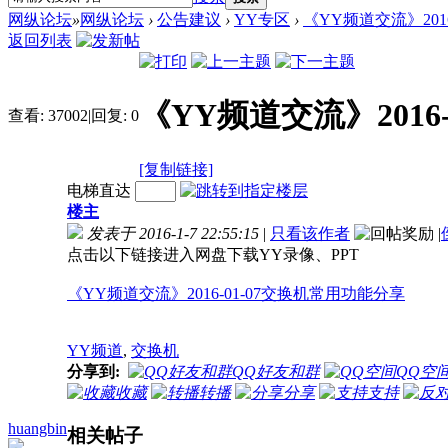
网纵论坛
»
网纵论坛
›
公告建议
›
YY专区
›
《YY频道交流》201
返回列表
《YY频道交流》2016
查看:
37002
|
回复:
0
[复制链接]
电梯直达
楼主
发表于 2016-1-7 22:55:15
|
只看该作者
|
点击以下链接进入网盘下载YY录像、PPT
《YY频道交流》2016-01-07交换机常用功能分享
YY频道
,
交换机
分享到:
QQ好友和群
QQ空
收藏
转播
分享
支持
huangbin
相关帖子