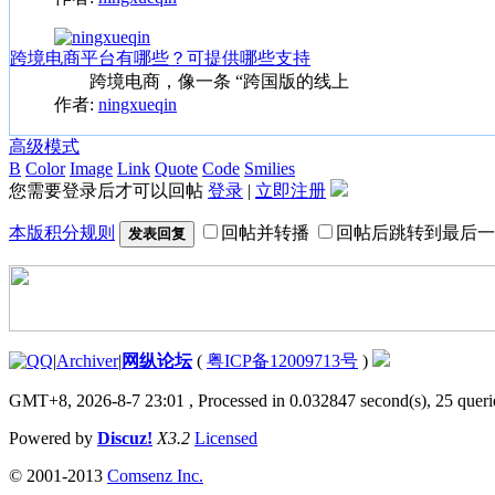
跨境电商平台有哪些？可提供哪些支持
跨境电商，像一条 “跨国版的线上
作者:
ningxueqin
高级模式
B
Color
Image
Link
Quote
Code
Smilies
您需要登录后才可以回帖
登录
|
立即注册
本版积分规则
回帖并转播
回帖后跳转到最后一
发表回复
|
Archiver
|
网纵论坛
(
粤ICP备12009713号
)
GMT+8, 2026-8-7 23:01
, Processed in 0.032847 second(s), 25 querie
Powered by
Discuz!
X3.2
Licensed
© 2001-2013
Comsenz Inc.