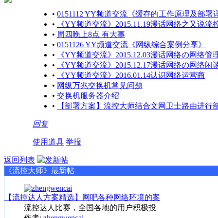
•
0151112 YY频道交流《缓存的工作原理及部署
•
《YY频道交流》2015.11.19漫话网络之又说流
•
周四晚上8点 有大事
•
0151126 YY频道交流《网纵综合案例分享》
•
《YY频道交流》2015.12.03漫话网络の网络管
•
《YY频道交流》2015.12.17漫话网络の网络闲
•
《YY频道交流》2016.01.14认识网络运营商
•
网纵万兆交换机常见问题
•
交换机服务器介绍
•
【部署方案】流控大师结合文网卫士路由进行
回复
使用道具
举报
返回列表
《流控大师》最新帖
【流控达人方案精选】网吧各种网络环境的案
流控达人比赛，全国各地的用户积极投
作者:
zhengwencai