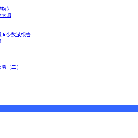
详解》
控大师
理de少数派报告
谈
部署（二）