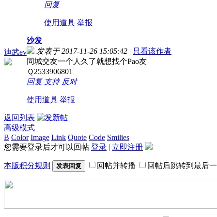
回复
使用道具
举报
沙发
发表于 2017-11-26 15:05:42
|
只看该作者
迪武ev
同城交友一个人久了就想找个Pao友
Ｑ2533906801
回复
支持
反对
使用道具
举报
返回列表
高级模式
B
Color
Image
Link
Quote
Code
Smilies
您需要登录后才可以回帖
登录
|
立即注册
本版积分规则
回帖并转播
回帖后跳转到最后一
发表回复