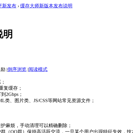
 更新发布
›
缓存大师新版本发布说明
说明
|
倒序浏览
|
阅读模式
累；
量重复缓存；
2Gbps；
L类、图片类、JS/CSS等网站常见资源文件；
维护麻烦，手动清理可以精确删除；
户群（QQ群）保持高活跃交流，一旦某个用户出现特征失效，技