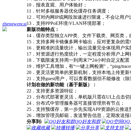
10．报表直观、用户体验好；
11．针对多核服务器优化缓存任务调度；
12．可对内网IP或网段加速进行限速，不会让用
13．支持PPPoE环境\VLAN环境部署；
zhengwencai
新版功能特点：
14．缓存类型独立APP类、文件下载类、网页类
15．支持多网卡镜像多网卡输出，应对更复杂的需
16．更精准的流量统计，输出流量完全体现用户实
17．对资源进行热度统计，一定程度分析用户上网
18．下载限速支持周一到周末7*24小时自定义配置
19．维护工具增加，有“一键上网检测”，“ping/tra
20．更灵活更简单的更新机制，支持本地上传更
21．支持guest用户，可以查看数据但不能修改
计划在做的新功能（基于新版）：
22．支持更多资源特征；
23．分布式部署更灵活，单机版只需在UI上点击
24．分布式中管理服务器可直接管理所有节点；
25．支持预缓存，第一步先实现APP资源的云推送
26．增加管理员邮箱，发送警告信息，定期发送报
分享到:
QQ好友和群
QQ
收藏
转播
分享
支持