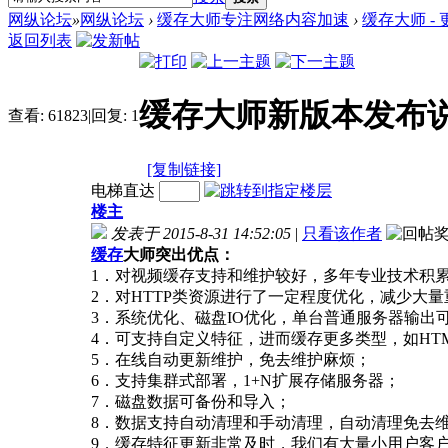
网纵论坛
»
网纵论坛
›
缓存大师专注网络内容加速
›
缓存大师 -
返回列表
缓存大师新版本发布
查看:
61823
|
回复:
1
[复制链接]
电梯直达
楼主
发表于 2015-8-31 14:52:05
|
只看该作者
缓存
大师突出优点：
1．对视频缓存支持和维护较好，多年专业技术积
2．对HTTP类资源进行了一定程度优化，减少大
3．系统优化、磁盘IO优化，单台普通服务器输出可到
4．可支持自定义特征，进而缓存更多类型，如HTM
5．在线自动更新维护，免去维护麻烦；
6．支持集群式部署，1+N扩展存储服务器；
7．磁盘数据可备份和导入；
8．数据支持自动清理和手动清理，自动清理免去
9．缓存特征更新非常及时，我们有大量小用户客