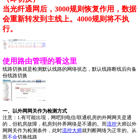
当光纤通网后，3000规则恢复作用，数据
会重新转发到主线上。4000规则将不执
行。
使用路由管理的看这里
线路切换就是检测默认线路的网络状态，默认线路断线后向备
份线路切换
一、以外网网关作为检测方式
注意：1.有可能出现，网吧到电信
/
联通机房的外网网关是通
的，但机房故障，机房到外界网络是不通的。而
流控
大师以外
网网关作为检测条件，此时
流控大师
就判断网络为正常的。从
而
不会
切换线路