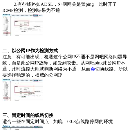
2.有些线路如ADSL，外网网关是禁ping，此时开了
ICMP检测，检测结果为不通
二、以公网
IP
作为检测方式
注意：有可能出现，检测这个公网
IP
不通不是网吧网络问题导
致，而是此公网
IP
故障，如受到攻击。从网吧
ping
此公网
IP
不
通，此时流控大师就判断网络为不通，从而
会
切换线路。所以
要选择稳定的，权威的公网
IP
三、固定时间的线路切换
适合一些在固定时间点，如晚上
00-8
点线路停网的环境